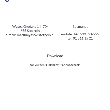
Wyspa Grodzka 1 | 70-
Bosmanat
655 Szczecin
mobile:
+48 539 924 222
e-mail:
marina@zstw.szczecin.pl
tel.
91 311 15 21
Download
copywrite © NorthEastMarina Szczecin